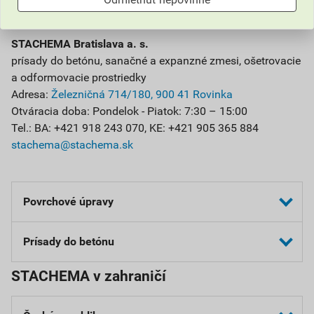
zvolen@stachema.sk
STACHEMA Bratislava a. s.
prísady do betónu, sanačné a expanzné zmesi, ošetrovacie
a odformovacie prostriedky
Adresa:
Železničná 714/180, 900 41 Rovinka
Otváracia doba: Pondelok - Piatok: 7:30 – 15:00
Tel.: BA: +421 918 243 070, KE: +421 905 365 884
stachema@stachema.sk
Povrchové úpravy
E-mail pre zasielanie objednávok:
Prísady do betónu
obchodzv@stachema.sk
STACHEMA v zahraničí
E-mail pre zasielanie objednávok:
Sídlo STACHEMA Zvolen s. r. o.
predaj@stachema.sk
Pustý Hrad 3401/11, 960 01 Zvolen