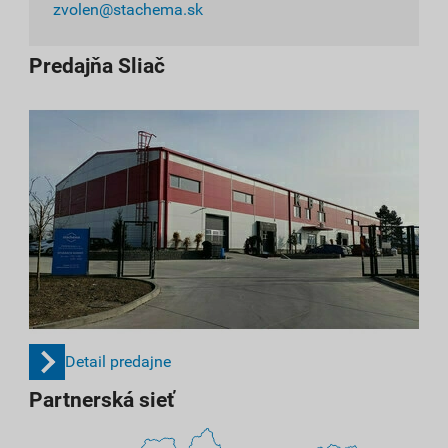
zvolen@stachema.sk
Predajňa Sliač
Detail predajne
Partnerská sieť