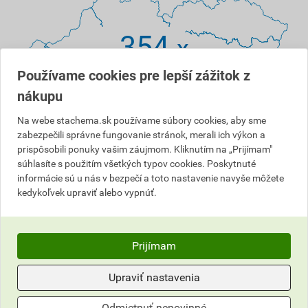
354
x
Používame cookies pre lepší zážitok z
nákupu
Na webe stachema.sk používame súbory cookies, aby sme
Zobraziť mapu predajných miest
zabezpečili správne fungovanie stránok, merali ich výkon a
prispôsobili ponuky vašim záujmom. Kliknutím na „Prijímam"
Firemné kontakty
súhlasíte s použitím všetkých typov cookies. Poskytnuté
informácie sú u nás v bezpečí a toto nastavenie navyše môžete
STACHEMA Zvolen s. r. o.
kedykoľvek upraviť alebo vypnúť.
povrchové úpravy, farby, laky, omietky, ochrana dreva,
suché maltové zmesi, bazénová chémia
Sídlo firmy:
Pustý Hrad 3401/11, 960 01 Zvolen
Prijímam
Prevádzka:
Československej armády 1027/2, 962 31 Sliač-
Hájniky
Upraviť nastavenia
Otváracia doba: Pondelok - Piatok: 7:30–15:00
Tel.: +421 911 704 521, +421 918 243 071
Odmietnuť nepovinné