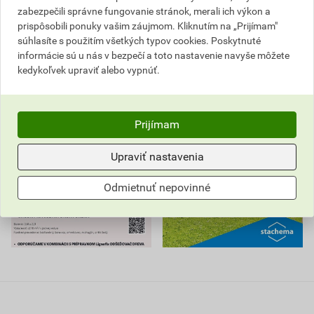
zabezpečili správne fungovanie stránok, merali ich výkon a
prispôsobili ponuky vašim záujmom. Kliknutím na „Prijímam"
VYBRALI SME PRE VÁS
súhlasíte s použitím všetkých typov cookies. Poskytnuté
informácie sú u nás v bezpečí a toto nastavenie navyše môžete
kedykoľvek upraviť alebo vypnúť.
Prijímam
Upraviť nastavenia
Odmietnuť nepovinné