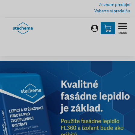
Zoznam predajní
Vyberte si predajňu
MENU