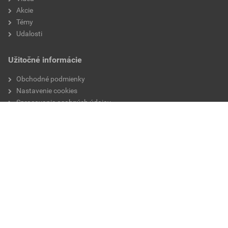
Akcie
Témy
Udalosti
Užitočné informácie
Obchodné podmienky
Nastavenie cookies
Spracovanie osobných údajov
Sledujte nás na:
© 2026 DEK a.s.
Bezpečné nakupovanie vďaka šifrovaniu SSL