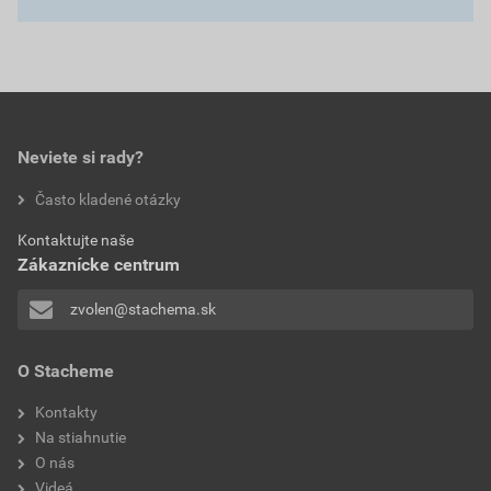
Neviete si rady?
Často kladené otázky
Kontaktujte naše
Zákaznícke centrum
zvolen@stachema.sk
O Stacheme
Kontakty
Na stiahnutie
O nás
Videá