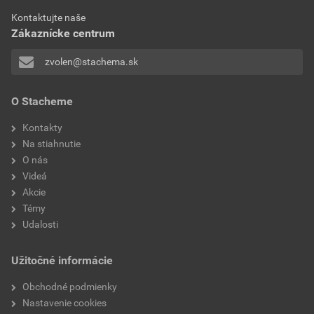
Laguna Chlór šok- TL
Kontaktujte naše
Stiahnuť
PDF
Zákaznícke centrum
Veľkosť
0,27 MB
zvolen@stachema.sk
O Stacheme
Kontakty
Na stiahnutie
O nás
Videá
Akcie
Témy
Udalosti
Užitočné informácie
Obchodné podmienky
Nastavenie cookies