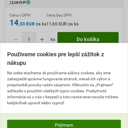
15,08 EUR
Cena s DPH
Cena bez DPH
14
,33 EUR
za ks
11,65 EUR za ks
ks
Do košíka
Používame cookies pre lepší zážitok z
Do košíku pridáte
1 ks
za
14,33
EUR
s DPH
nákupu
(
11,65
EUR
bez DPH).
Na webe stachema.sk používame súbory cookies, aby sme
Číslo položky:
A210056
Katalógový kód: 8LKL0
zabezpečili správne fungovanie stránok, merali ich výkon a
Výrobca
Stachema
prispôsobili ponuky vašim záujmom. Kliknutím na „Prijímam"
súhlasíte s použitím všetkých typov cookies. Poskytnuté
informácie sú u nás v bezpečí a toto nastavenie navyše môžete
kedykoľvek upraviť alebo vypnúť.
Popis
Dezinfekčný prípravok na celosezónnu údržbu
Prijímam