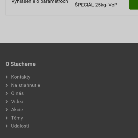
Vyhlásenie o parametroch
ŠPECIÁL 25kg- VoP
O Stacheme
Kontakty
Na stiahnutie
O nás
Videá
Akcie
Témy
Udalosti