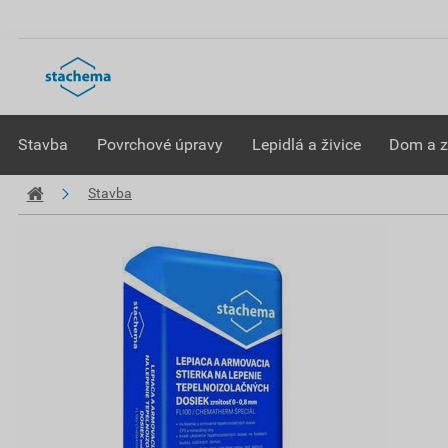
Stavba
Povrchové úpravy
Lepidlá a živice
Dom a 
Stavba