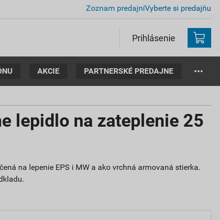
Zoznam predajní
Vyberte si predajňu
Prihlásenie
ÓNU
AKCIE
PARTNERSKÉ PREDAJNE
 lepidlo na zateplenie 25
ená na lepenie EPS i MW a ako vrchná armovaná stierka.
dkladu.