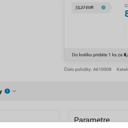
C
10,37 EUR
Do košíku pridáte
1 ks
za
8
Číslo položky:
A610008
Katal
y
3
Parametre