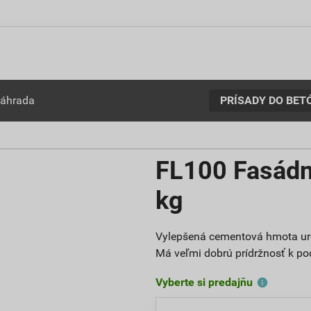
PRÍSADY DO BET
záhrada
FL100 Fasádne
kg
Vylepšená cementová hmota urč
Má veľmi dobrú prídržnosť k po
Vyberte si predajňu