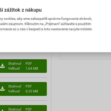
,17 EUR
8,82 EUR
balenie
ší zážitok z nákupu
PH za ks
s DPH za ks
spotreba
 cookies, aby sme zabezpečili správne fungovanie stránok,
,17 EUR
8,82 EUR
 vašim záujmom. Kliknutím na „Prijímam" súhlasíte s použitím
použitie
PH za ks
s DPH za ks
formácie sú u nás v bezpečí a toto nastavenie navyše môžete
aplikácia
spracovanie
Stiahnuť
PDF
Veľkosť
1,64 MB
Stiahnuť
PDF
Veľkosť
0,33 MB
Stiahnuť
PDF