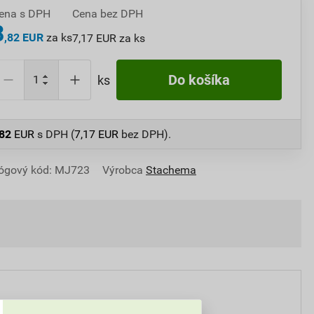
ena s DPH
Cena bez DPH
8
,82 EUR
za ks
7,17 EUR za ks
Do košíka
ks
,82
EUR
s DPH (
7,17
EUR
bez DPH).
ógový kód: MJ723
Výrobca
Stachema