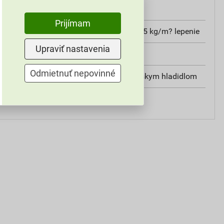
25 kg
Prijímam
4 kg/m? stierkovanie, 3–5 kg/m? lepenie
Upraviť nastavenia
exteriér, interiér
Odmietnuť nepovinné
zubovou stierkou, murárskym hladidlom
ručné