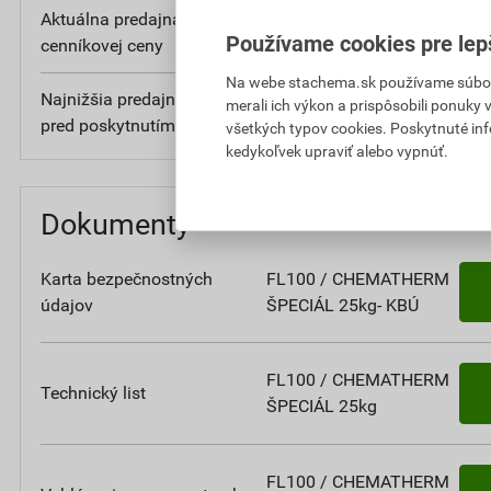
Aktuálna predajná cena po zľave 15% z
7
Používame cookies pre lep
cenníkovej ceny
bez D
Na webe stachema.sk používame súbory
Najnižšia predajná cena v období 30 dní
7
merali ich výkon a prispôsobili ponuky
pred poskytnutím zľavy
bez D
všetkých typov cookies. Poskytnuté in
kedykoľvek upraviť alebo vypnúť.
Dokumenty
Karta bezpečnostných
FL100 / CHEMATHERM
údajov
ŠPECIÁL 25kg- KBÚ
FL100 / CHEMATHERM
Technický list
ŠPECIÁL 25kg
FL100 / CHEMATHERM