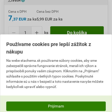
7,75 EUR
Cena s DPH
Cena bez DPH
7
,37 EUR
za ks
5,99 EUR za ks
ks
Do košíka
Používame cookies pre lepší zážitok z
Do košíku pridáte
1 ks
za
7,37
EUR
s DPH
nákupu
(
5,99
EUR
bez DPH).
Na webe stachema.sk používame súbory cookies, aby sme
Číslo položky:
A621006
Katalógový kód: P5PSJ
zabezpečili správne fungovanie stránok, merali ich výkon a
Výrobca
Stachema
prispôsobili ponuky vašim záujmom. Kliknutím na „Prijímam"
súhlasíte s použitím všetkých typov cookies. Poskytnuté
informácie sú u nás v bezpečí a toto nastavenie navyše môžete
kedykoľvek upraviť alebo vypnúť.
Popis
Bezchloridová prísada CH550 urýchľuje tuhnutie a
Prijímam
tvrdnutie čerstvej betónovej alebo maltovej zmesi a