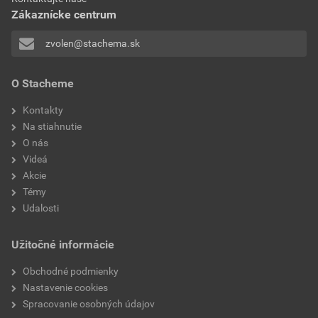
vlastnosti
mrazuvzdornosť, skracuje
Zákaznícke centrum
dobu tuhnutia za mrazu,
Stiahnuť
PDF
Veľkosť
0,25 MB
skracuje dobu oddebnenia,
zvolen@stachema.sk
skracuje dobu začatia man
Vyhlásenie o parametroch
O Stacheme
CH550 Urýchľovač betónu- VoP
Kontakty
Stiahnuť
PDF
Na stiahnutie
Veľkosť
0,20 MB
O nás
Videá
Akcie
Témy
Udalosti
Užitočné informácie
Obchodné podmienky
Nastavenie cookies
Spracovanie osobných údajov