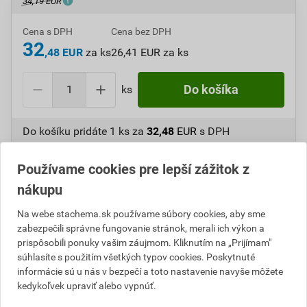
34,19 EUR
Cena s DPH
Cena bez DPH
32
,48 EUR
za ks
26,41 EUR za ks
ks
Do košíka
Do košíku pridáte
1 ks
za
32,48
EUR
s DPH
(
26,41
EUR
bez DPH).
Používame cookies pre lepší zážitok z
Číslo položky:
A621008
Katalógový kód: P7M5A
nákupu
Výrobca
Stachema
Na webe stachema.sk používame súbory cookies, aby sme
zabezpečili správne fungovanie stránok, merali ich výkon a
prispôsobili ponuky vašim záujmom. Kliknutím na „Prijímam"
Popis
súhlasíte s použitím všetkých typov cookies. Poskytnuté
informácie sú u nás v bezpečí a toto nastavenie navyše môžete
kedykoľvek upraviť alebo vypnúť.
Prísada CH400 sa používa na prípravu zušľachtenej
malty priamo na stavbách. Umožňuje prípravu