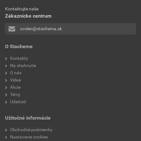
S6005 Riedidlo pre syntetické náterové hmoty- TL
Kontaktujte naše
Stiahnuť
PDF
Zákaznícke centrum
Veľkosť
0,25 MB
zvolen@stachema.sk
O Stacheme
Kontakty
Na stiahnutie
O nás
Videá
Akcie
Témy
Udalosti
Užitočné informácie
Obchodné podmienky
Nastavenie cookies