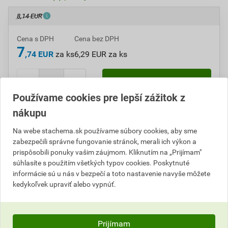
8,14 EUR
Cena s DPH
Cena bez DPH
7
,74 EUR
za ks
6,29 EUR za ks
ks
Do košíka
Používame cookies pre lepší zážitok z
nákupu
Do košíku pridáte
1 ks
za
7,74
EUR
s DPH
(
6,29
EUR
bez DPH).
Na webe stachema.sk používame súbory cookies, aby sme
zabezpečili správne fungovanie stránok, merali ich výkon a
Číslo položky:
C301018
Katalógový kód: 93MPH
prispôsobili ponuky vašim záujmom. Kliknutím na „Prijímam"
Výrobca
Stachema
súhlasíte s použitím všetkých typov cookies. Poskytnuté
informácie sú u nás v bezpečí a toto nastavenie navyše môžete
kedykoľvek upraviť alebo vypnúť.
Popis
Prijímam