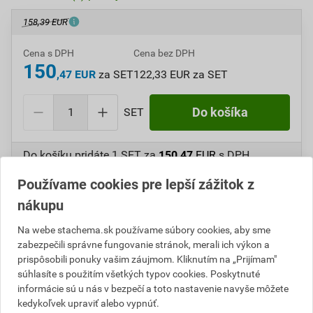
158,39 EUR
Cena s DPH
Cena bez DPH
150
,47 EUR
za SET
122,33 EUR za SET
SET
Do košíka
Do košíku pridáte
1 SET
za
150,47
EUR
s DPH
(
122,33
EUR
bez DPH).
Používame cookies pre lepší zážitok z
nákupu
Číslo položky:
C501015
Katalógový kód: VK3XU
Výrobca
Stachema
Na webe stachema.sk používame súbory cookies, aby sme
zabezpečili správne fungovanie stránok, merali ich výkon a
prispôsobili ponuky vašim záujmom. Kliknutím na „Prijímam"
súhlasíte s použitím všetkých typov cookies. Poskytnuté
Popis
informácie sú u nás v bezpečí a toto nastavenie navyše môžete
kedykoľvek upraviť alebo vypnúť.