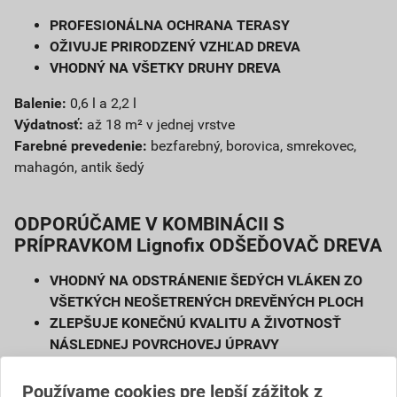
PROFESIONÁLNA OCHRANA TERASY
OŽIVUJE PRIRODZENÝ VZHĽAD DREVA
VHODNÝ NA VŠETKY DRUHY DREVA
Balenie:
0,6 l a 2,2 l
Výdatnosť:
až 18 m² v jednej vrstve
Farebné prevedenie:
bezfarebný, borovica, smrekovec,
mahagón, antik šedý
ODPORÚČAME V KOMBINÁCII S
PRÍPRAVKOM Lignofix ODŠEĎOVAČ DREVA
VHODNÝ NA ODSTRÁNENIE ŠEDÝCH VLÁKEN ZO
VŠETKÝCH NEOŠETRENÝCH DREVĚNÝCH PLOCH
ZLEPŠUJE KONEČNÚ KVALITU A ŽIVOTNOSŤ
NÁSLEDNEJ POVRCHOVEJ ÚPRAVY
JEDNODUCHÁ APLIKÁCIA
Používame cookies pre lepší zážitok z