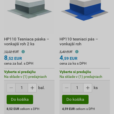
HP110 Tesniaca páska –
HP110 tesniaci pás –
vonkajší roh 2 ks
vonkajší roh
10,02 EUR
5,40 EUR
8
4
,52
EUR
,59
EUR
cena za bal. s DPH
cena za ks s DPH
Vyberte si predajňu
Vyberte si predajňu
Na sklade v (1) predajniach
Na sklade v (1) predajniach
bal.
ks
Do košíka
Do košíka
8,52
EUR
celkom s DPH
4,59
EUR
celkom s DPH