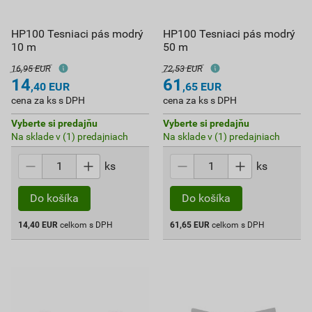
HP100 Tesniaci pás modrý
HP100 Tesniaci pás modrý
10 m
50 m
16,95 EUR
72,53 EUR
14
61
,40
EUR
,65
EUR
cena za ks s DPH
cena za ks s DPH
Vyberte si predajňu
Vyberte si predajňu
Na sklade v (1) predajniach
Na sklade v (1) predajniach
ks
ks
Do košíka
Do košíka
14,40
EUR
celkom s DPH
61,65
EUR
celkom s DPH