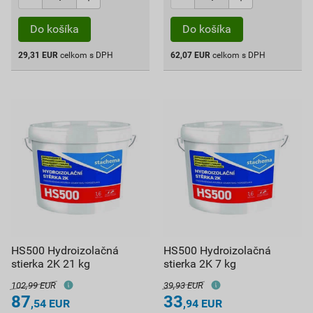
Do košíka
Do košíka
29,31
EUR
celkom s DPH
62,07
EUR
celkom s DPH
HS500 Hydroizolačná
HS500 Hydroizolačná
stierka 2K 21 kg
stierka 2K 7 kg
102,99 EUR
39,93 EUR
87
33
,54
EUR
,94
EUR