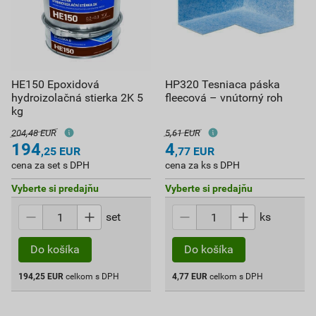
HE150 Epoxidová
HP320 Tesniaca páska
hydroizolačná stierka 2K 5
fleecová – vnútorný roh
kg
204,48 EUR
5,61 EUR
194
4
,25
EUR
,77
EUR
cena za set s DPH
cena za ks s DPH
Vyberte si predajňu
Vyberte si predajňu
set
ks
Do košíka
Do košíka
194,25
EUR
celkom s DPH
4,77
EUR
celkom s DPH