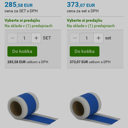
285
373
,58
EUR
,07
EUR
cena za SET s DPH
cena za set s DPH
Vyberte si predajňu
Vyberte si predajňu
Na sklade v (1) predajniach
Na sklade v (1) predajniach
SET
set
Do košíka
Do košíka
285,58
EUR
celkom s DPH
373,07
EUR
celkom s DPH