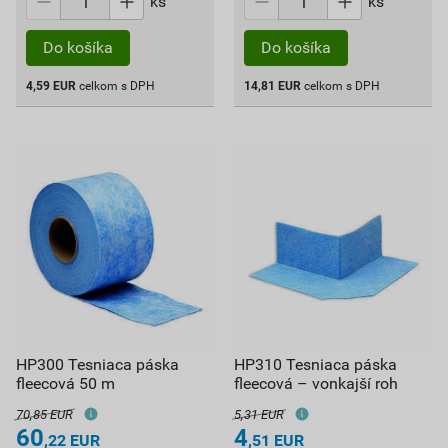
ks
ks
Do košíka
Do košíka
4,59
EUR
celkom s DPH
14,81
EUR
celkom s DPH
HP300 Tesniaca páska
HP310 Tesniaca páska
fleecová 50 m
fleecová – vonkajší roh
70,85 EUR
5,31 EUR
60
4
,22
EUR
,51
EUR