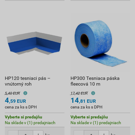
HP120 tesniaci pás –
HP300 Tesniaca páska
vnútorný roh
fleecová 10 m
5,40 EUR
17,42 EUR
4
14
,59
EUR
,81
EUR
cena za ks s DPH
cena za ks s DPH
Vyberte si predajňu
Vyberte si predajňu
Na sklade v (1) predajniach
Na sklade v (1) predajniach