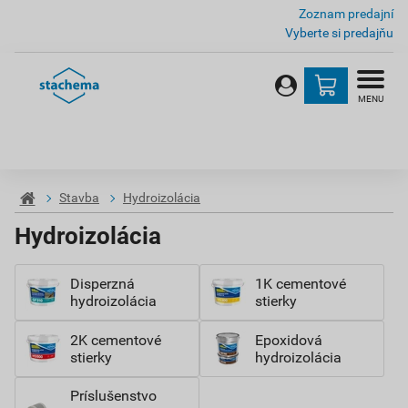
Zoznam predajní
Vyberte si predajňu
MENU
Stavba
Hydroizolácia
Hydroizolácia
Disperzná
1K cementové
hydroizolácia
stierky
2K cementové
Epoxidová
stierky
hydroizolácia
Príslušenstvo