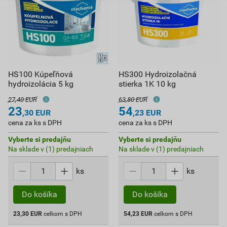
HS100 Kúpeľňová
HS300 Hydroizolačná
hydroizolácia 5 kg
stierka 1K 10 kg
27,40 EUR
63,80 EUR
23
54
,30
EUR
,23
EUR
cena za ks s DPH
cena za ks s DPH
Vyberte si predajňu
Vyberte si predajňu
Na sklade v (1) predajniach
Na sklade v (1) predajniach
ks
ks
Do košíka
Do košíka
23,30
EUR
celkom s DPH
54,23
EUR
celkom s DPH