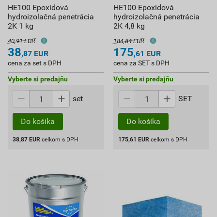
HE100 Epoxidová
HE100 Epoxidová
hydroizolačná penetrácia
hydroizolačná penetrácia
2K 1 kg
2K 4,8 kg
40,91 EUR
184,84 EUR
38
175
,87
EUR
,61
EUR
cena za set s DPH
cena za SET s DPH
Vyberte si predajňu
Vyberte si predajňu
set
SET
Do košíka
Do košíka
38,87
EUR
celkom s DPH
175,61
EUR
celkom s DPH