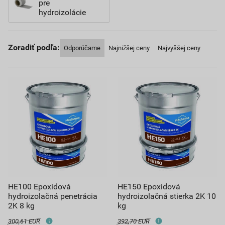
pre
hydroizolácie
Zoradiť podľa:
Odporúčame
Najnižšej ceny
Najvyššej ceny
HE100 Epoxidová
HE150 Epoxidová
hydroizolačná penetrácia
hydroizolačná stierka 2K 10
2K 8 kg
kg
300,61 EUR
392,70 EUR