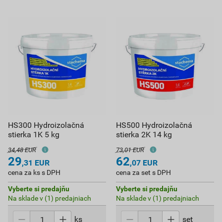
HS300 Hydroizolačná
HS500 Hydroizolačná
stierka 1K 5 kg
stierka 2K 14 kg
34,48 EUR
73,01 EUR
29
62
,31
EUR
,07
EUR
cena za ks s DPH
cena za set s DPH
Vyberte si predajňu
Vyberte si predajňu
Na sklade v (1) predajniach
Na sklade v (1) predajniach
ks
set