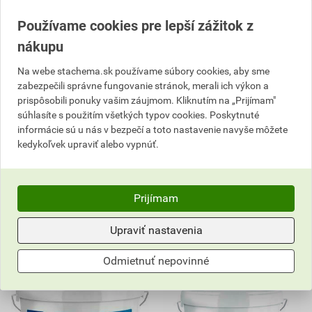
HP500 Tesniaci
HP500 Tesniaci
Používame cookies pre lepší zážitok z
samolepiaci butylový pás
samolepiaci butylový pás 5
15 m
m
nákupu
57,77 EUR
28,39 EUR
Na webe stachema.sk používame súbory cookies, aby sme
49
24
,10
EUR
,13
EUR
zabezpečili správne fungovanie stránok, merali ich výkon a
cena za ks s DPH
cena za ks s DPH
prispôsobili ponuky vašim záujmom. Kliknutím na „Prijímam"
súhlasíte s použitím všetkých typov cookies. Poskytnuté
Vyberte si predajňu
Vyberte si predajňu
informácie sú u nás v bezpečí a toto nastavenie navyše môžete
Na sklade v (1) predajniach
Na sklade v (1) predajniach
kedykoľvek upraviť alebo vypnúť.
ks
ks
Do košíka
Do košíka
Prijímam
49,10
EUR
celkom s DPH
24,13
EUR
celkom s DPH
Upraviť nastavenia
Odmietnuť nepovinné