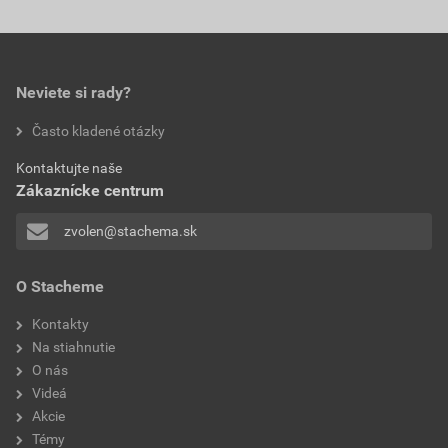
Neviete si rady?
Často kladené otázky
Kontaktujte naše
Zákaznícke centrum
zvolen@stachema.sk
O Stacheme
Kontakty
Na stiahnutie
O nás
Videá
Akcie
Témy