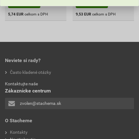
Do košíka
Do košíka
5,74
EUR
celkom s DPH
9,53
EUR
celkom s DPH
Neviete si rady?
Často kladené otázky
Kontaktujte naše
Zákaznícke centrum
zvolen@stachema.sk
O Stacheme
Kontakty