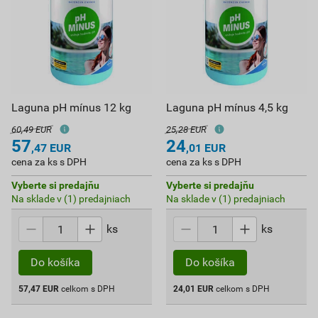
Laguna pH mínus 12 kg
Laguna pH mínus 4,5 kg
60,49 EUR
25,28 EUR
57
24
,47
EUR
,01
EUR
cena za ks s DPH
cena za ks s DPH
Vyberte si predajňu
Vyberte si predajňu
Na sklade v (1) predajniach
Na sklade v (1) predajniach
ks
ks
Do košíka
Do košíka
57,47
EUR
celkom s DPH
24,01
EUR
celkom s DPH