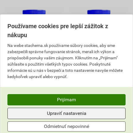
Používame cookies pre lepší zážitok z
nákupu
Na webe stachema.sk používame súbory cookies, aby sme
zabezpečili správne fungovanie stránok, merali ich výkon a
prispôsobili ponuky vašim záujmom. Kliknutím na „Prijímam"
súhlasíte s použitím všetkých typov cookies. Poskytnuté
Laguna pH plus 0,9 kg
Laguna pH mínus 1,5 kg
informácie sú u nás v bezpečí a toto nastavenie navyše môžete
kedykoľvek upraviť alebo vypnúť.
6,05 EUR
5
10,04 EUR
,74
EUR
9
cena za ks s DPH
,53
EUR
Prijímam
cena za ks s DPH
Vyberte si predajňu
Na sklade v (1) predajniach
Vyberte si predajňu
Upraviť nastavenia
ks
ks
Odmietnuť nepovinné