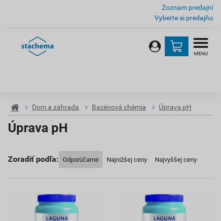
Zoznam predajní
Vyberte si predajňu
MENU
Dom a záhrada
Bazénová chémia
Úprava pH
Úprava pH
Zoradiť podľa:
Odporúčame
Najnižšej ceny
Najvyššej ceny