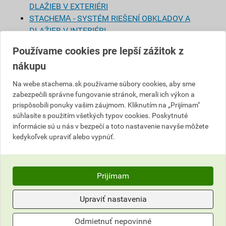
DLAŽIEB V EXTERIÉRI
STACHEМА - SYSTÉM RIEŠENÍ OBKLADOV A
DLAŽIEB V INTERIÉRI
STACHEМА - SYSTÉM RIEŠENÍ SANAČNÝCH
Používame cookies pre lepší zážitok z
(OPRAVNÝCH) MÁLT PRE KUTILOV
nákupu
STACHEМА - SYSTÉM RIEŠENÍ VODOROVNÉHO
DOPRAVNÉHO ZNAČENIA
Na webe stachema.sk používame súbory cookies, aby sme
STACHEМА - Systémy pre nové a renovačné
zabezpečili správne fungovanie stránok, merali ich výkon a
ošetrenie podláh
prispôsobili ponuky vašim záujmom. Kliknutím na „Prijímam"
STACHEМА - Riešenie liatej podlahy nivelačnou
súhlasíte s použitím všetkých typov cookies. Poskytnuté
informácie sú u nás v bezpečí a toto nastavenie navyše môžete
hmotou GOREPOX NIVEL
kedykoľvek upraviť alebo vypnúť.
STACHEМА - Opravy staticky ustálených trhlín
pomocou epoxidovej hmoty EPROSIN Z 40
ZALIEVACIA
Technologický postup sanácie lokálnych porúch
Prijímam
nových železobetónových konštrukcií pri použití
Upraviť nastavenia
materiálov spoločnosti STACHEMA
Brožúry
Odmietnuť nepovinné