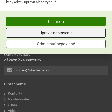
kedykoľvek upraviť alebo vypnúť.
Pozrite si nový katalóg produktov Stachema 2025
Prijímam
Upraviť nastavenia
Neviete si rady?
Odmietnuť nepovinné
Často kladené otázky
Kontaktujte naše
Zákaznícke centrum
zvolen@stachema.sk
O Stacheme
Kontakty
Na stiahnutie
O nás
Videá